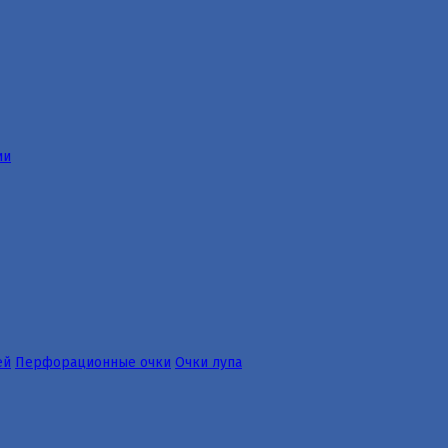
ии
ей
Перфорационные очки
Очки лупа