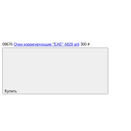
09676
Очки корригирующие "ЕАЕ" 6829 а/б
300 ₽
Купить