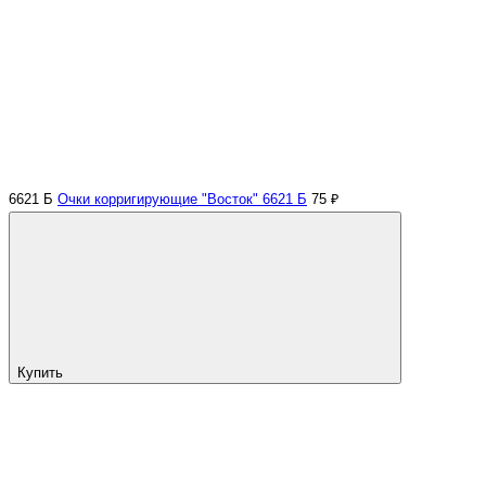
6621 Б
Очки корригирующие "Восток" 6621 Б
75 ₽
Купить