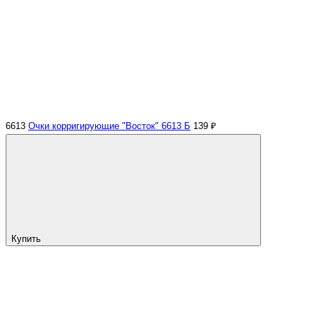
6613
Очки корригирующие "Восток" 6613 Б
139 ₽
Купить