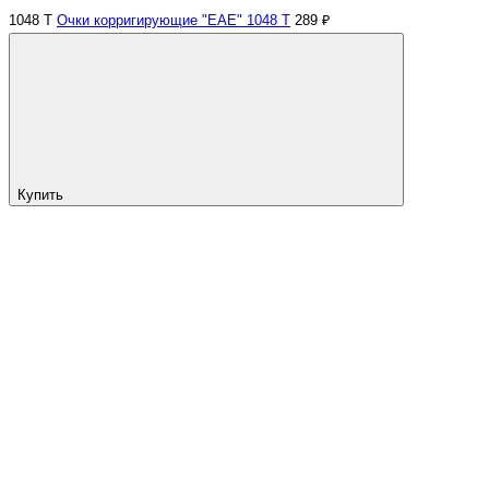
1048 Т
Очки корригирующие "EAE" 1048 Т
289 ₽
Купить