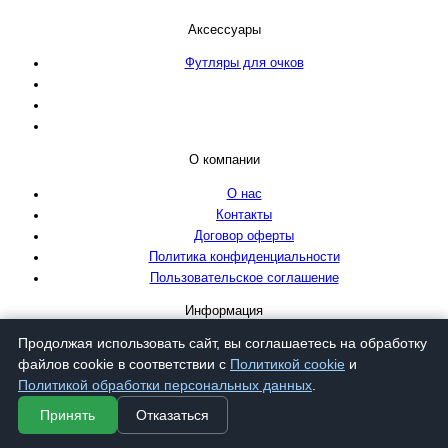
Аксессуары
Футляры для очков
О компании
О нас
Контакты
Договор оферты
Политика конфиденциальности
Пользовательское соглашение
Информация
Продолжая использовать сайт, вы соглашаетесь на обработку
Как оформить заказ
файлов cookie в соответствии с
Политикой cookie
и
Условия и способы оплаты
Политикой обработки персональных данных
.
Условия доставки
Гарантия и обмен брака
Принять
Отказаться
Подписка на рассылку
Будь в курсе новых поступлений, акций и скидок!