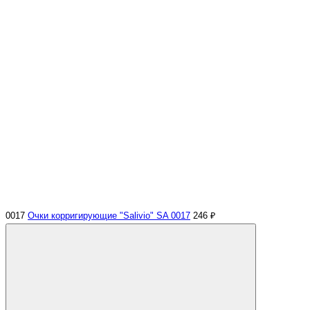
0017
Очки корригирующие "Salivio" SA 0017
246 ₽