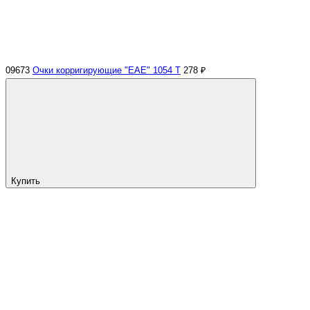
09673
Очки корригирующие "EAE" 1054 Т
278 ₽
Купить