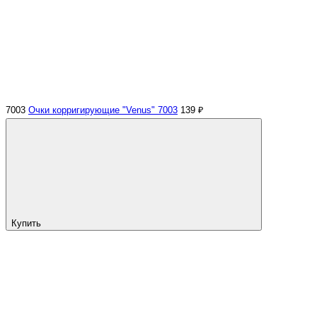
7003
Очки корригирующие "Venus" 7003
139 ₽
Купить