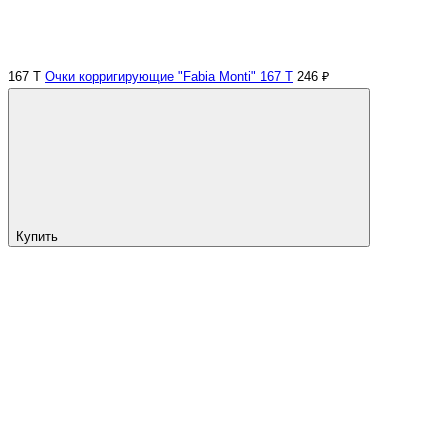
167 Т
Очки корригирующие "Fabia Monti" 167 Т
246 ₽
Купить