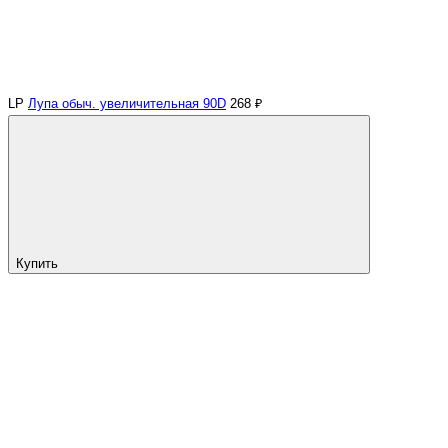
LP
Лупа обыч. увеличительная 90D
268 ₽
Купить