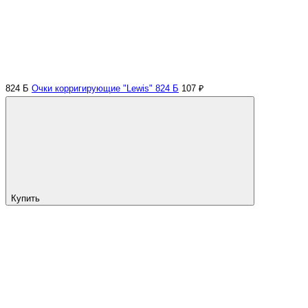
824 Б
Очки корригирующие "Lewis" 824 Б
107 ₽
Купить