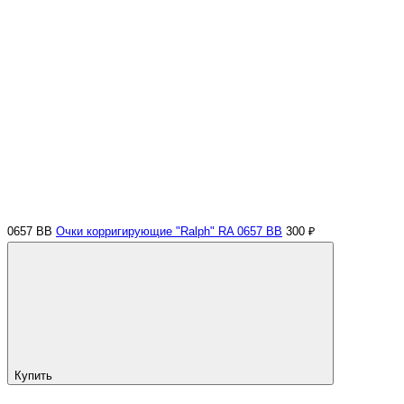
0657 BB
Очки корригирующие "Ralph" RA 0657 BB
300 ₽
Купить