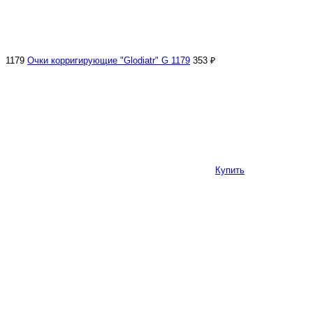
1179
Очки корригирующие "Glodiatr" G 1179
353 ₽
Купить