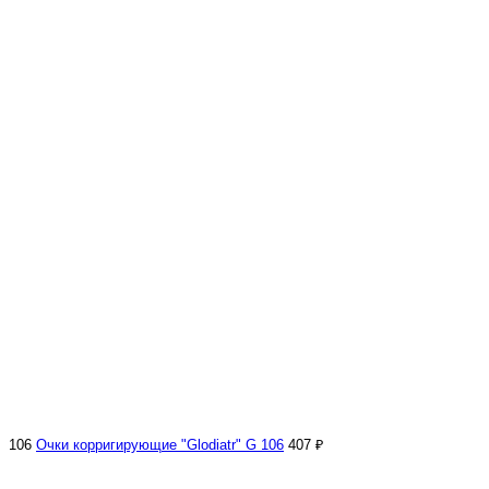
106
Очки корригирующие "Glodiatr" G 106
407 ₽