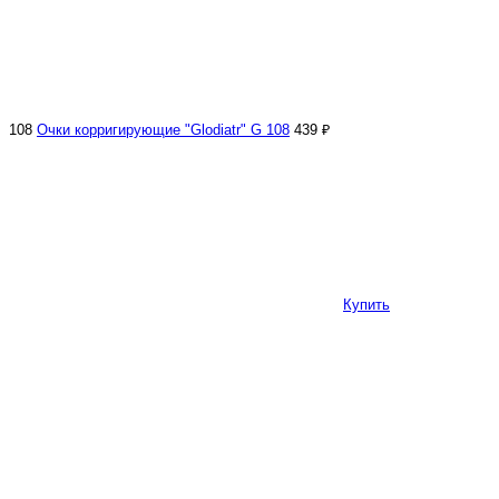
108
Очки корригирующие "Glodiatr" G 108
439 ₽
Купить