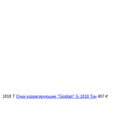
1818 Т
Очки корригирующие "Glodiatr" G 1818 Тон
407 ₽