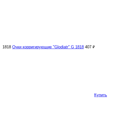
1818
Очки корригирующие "Glodiatr" G 1818
407 ₽
Купить