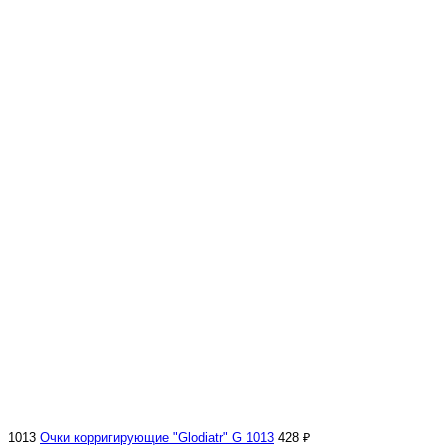
1013
Очки корригирующие "Glodiatr" G 1013
428 ₽