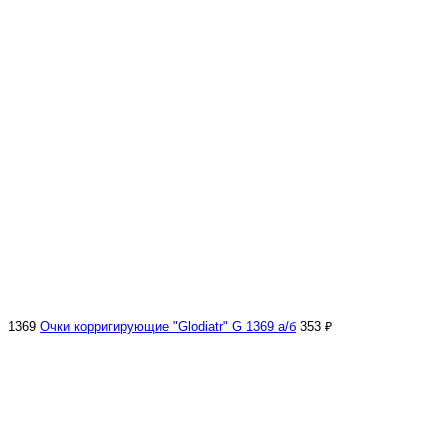
1369
Очки корригирующие "Glodiatr" G 1369 а/б
353 ₽