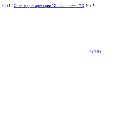
09712
Очки корригирующие "Glodiatr" 2560 ФХ
407 ₽
Купить