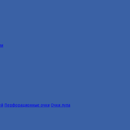
ии
ей
Перфорационные очки
Очки лупа