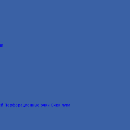
ии
ей
Перфорационные очки
Очки лупа