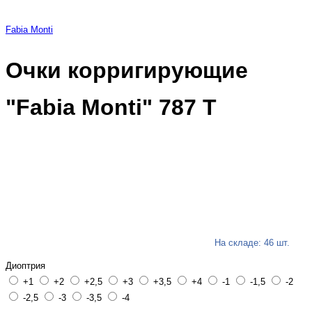
Fabia Monti
Очки корригирующие
"Fabia Monti" 787 Т
На складе: 46 шт.
Диоптрия
+1
+2
+2,5
+3
+3,5
+4
-1
-1,5
-2
-2,5
-3
-3,5
-4