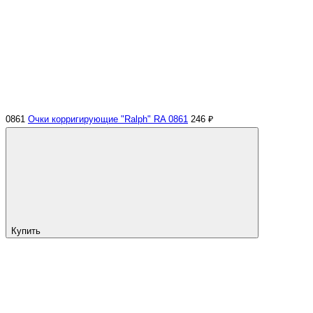
0861
Очки корригирующие "Ralph" RA 0861
246 ₽
Купить