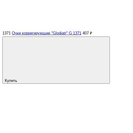
1371
Очки корригирующие "Glodiatr" G 1371
407 ₽
Купить