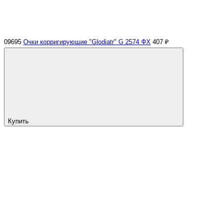
09695
Очки корригирующие "Glodiatr" G 2574 ФХ
407 ₽
Купить