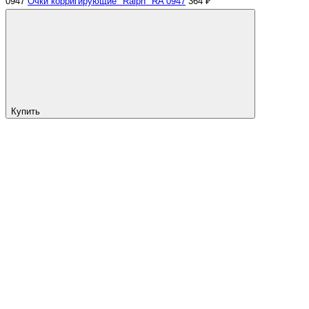
0947
Очки корригирующие "Ralph" RA 0947
364 ₽
Купить