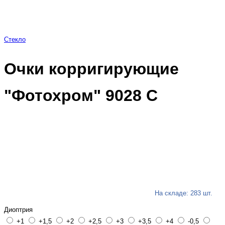
Стекло
Очки корригирующие
"Фотохром" 9028 С
На складе: 283 шт.
Диоптрия
+1
+1,5
+2
+2,5
+3
+3,5
+4
-0,5