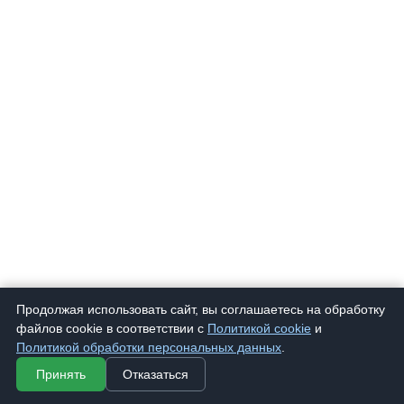
Продолжая использовать сайт, вы соглашаетесь на обработку
файлов cookie в соответствии с
Политикой cookie
и
787
Очки корригирующие "Fabia Monti" 787 Т
268 ₽
Политикой обработки персональных данных
.
Принять
Отказаться