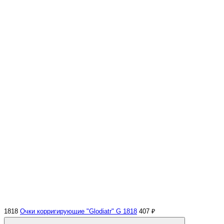
1818
Очки корригирующие "Glodiatr" G 1818
407 ₽