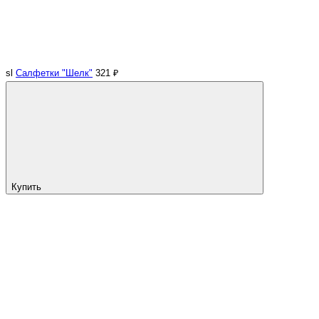
sl
Салфетки "Шелк"
321 ₽
Купить