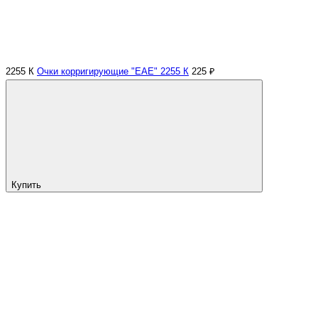
2255 К
Очки корригирующие "EAE" 2255 К
225 ₽
Купить