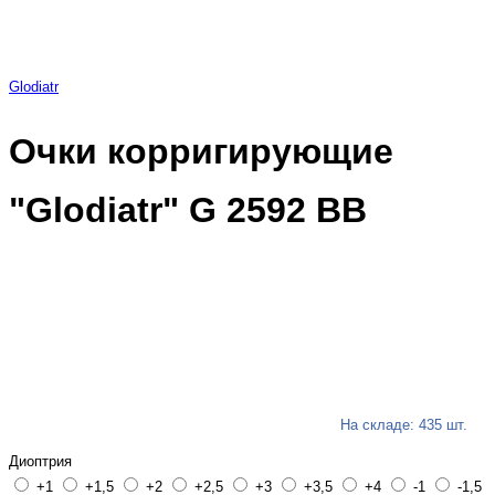
Glodiatr
Очки корригирующие
"Glodiatr" G 2592 BB
На складе: 435 шт.
Диоптрия
+1
+1,5
+2
+2,5
+3
+3,5
+4
-1
-1,5