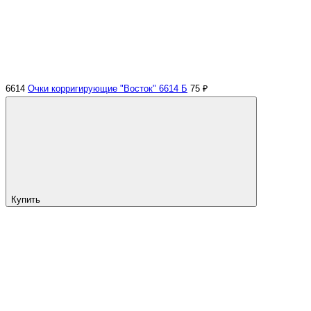
6614
Очки корригирующие "Восток" 6614 Б
75 ₽
Купить