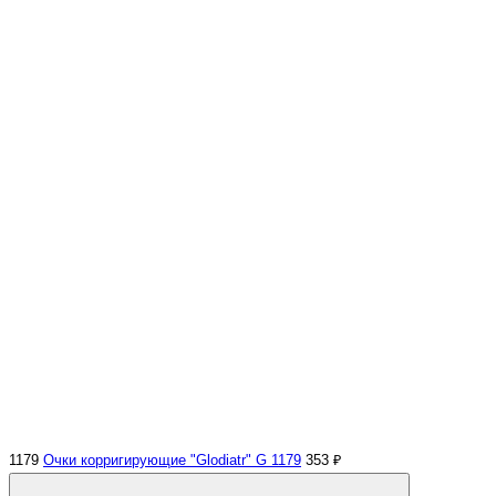
1179
Очки корригирующие "Glodiatr" G 1179
353 ₽