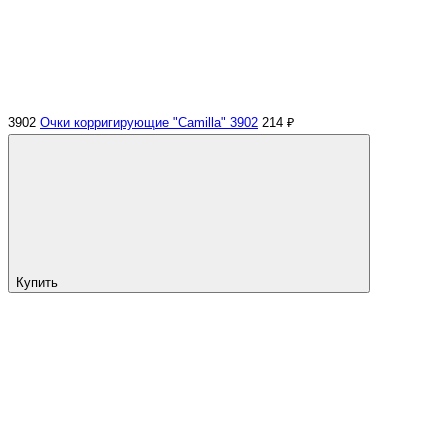
3902
Очки корригирующие "Camilla" 3902
214 ₽
Купить