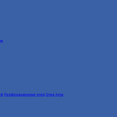
ии
ей
Перфорационные очки
Очки лупа