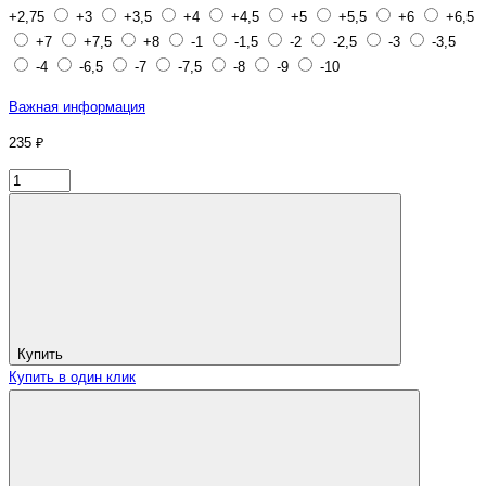
+2,75
+3
+3,5
+4
+4,5
+5
+5,5
+6
+6,5
+7
+7,5
+8
-1
-1,5
-2
-2,5
-3
-3,5
-4
-6,5
-7
-7,5
-8
-9
-10
Важная информация
235 ₽
Купить
Купить в один клик