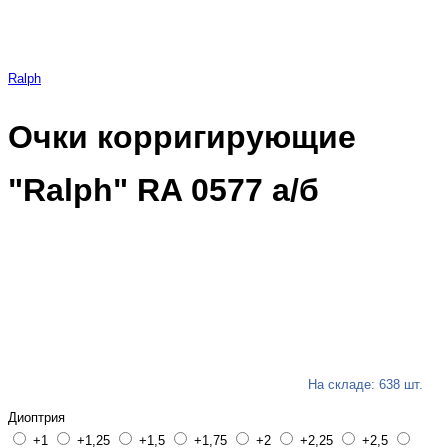
Ralph
Очки корригирующие
"Ralph" RA 0577 а/б
На складе: 638 шт.
Диоптрия
+1
+1,25
+1,5
+1,75
+2
+2,25
+2,5