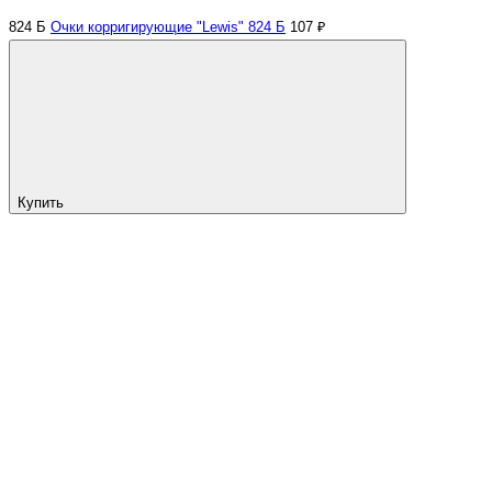
824 Б
Очки корригирующие "Lewis" 824 Б
107 ₽
Купить