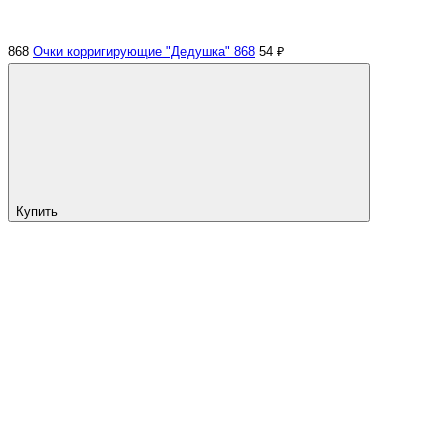
868
Очки корригирующие "Дедушка" 868
54 ₽
Купить