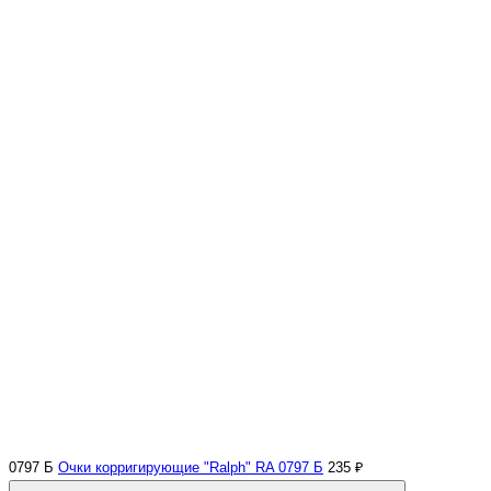
0797 Б
Очки корригирующие "Ralph" RA 0797 Б
235 ₽