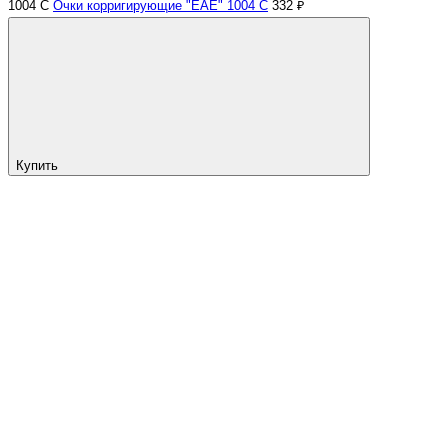
1004 С
Очки корригирующие "EAE" 1004 С
332 ₽
Купить