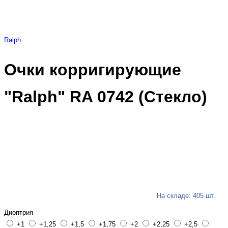
Ralph
Очки корригирующие
"Ralph" RA 0742 (Стекло)
На складе: 405 шт.
Диоптрия
+1
+1,25
+1,5
+1,75
+2
+2,25
+2,5