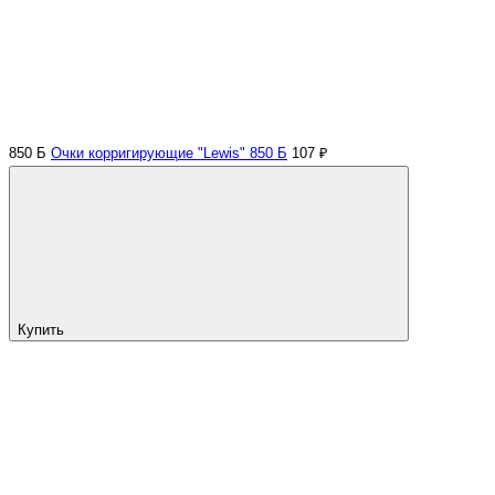
850 Б
Очки корригирующие "Lewis" 850 Б
107 ₽
Купить