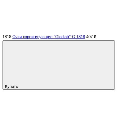
1818
Очки корригирующие "Glodiatr" G 1818
407 ₽
Купить