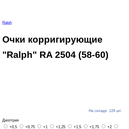
Ralph
Очки корригирующие
"Ralph" RA 2504 (58-60)
На складе: 124 шт.
Диоптрия
+0,5
+0,75
+1
+1,25
+1,5
+1,75
+2