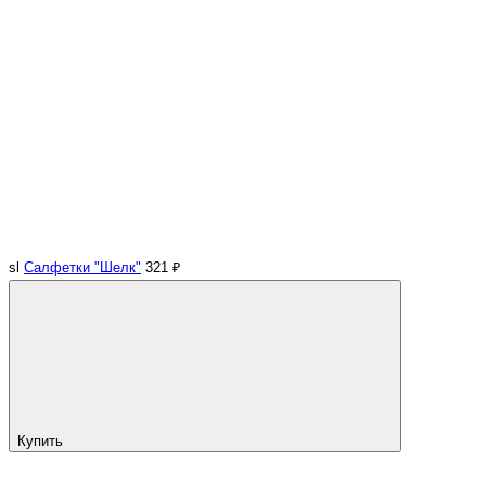
sl
Салфетки "Шелк"
321 ₽
Купить