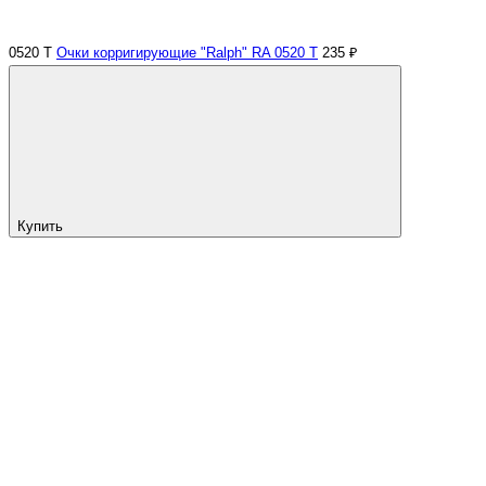
0520 Т
Очки корригирующие "Ralph" RA 0520 Т
235 ₽
Купить