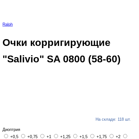
Ralph
Очки корригирующие
"Salivio" SA 0800 (58-60)
На складе: 118 шт.
Диоптрия
+0,5
+0,75
+1
+1,25
+1,5
+1,75
+2