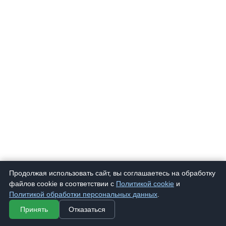
Продолжая использовать сайт, вы соглашаетесь на обработку
1523
Очки корригирующие "Glodiatr" G 1523
407 ₽
файлов cookie в соответствии с
Политикой cookie
и
Политикой обработки персональных данных
.
Принять
Отказаться