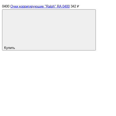
0400
Очки корригирующие "Ralph" RA 0400
342 ₽
Купить