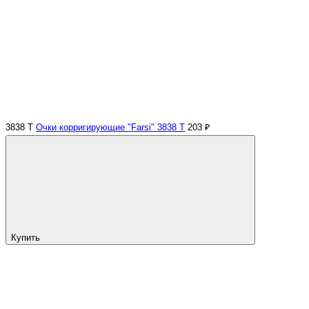
3838 Т
Очки корригирующие "Farsi" 3838 Т
203 ₽
Купить