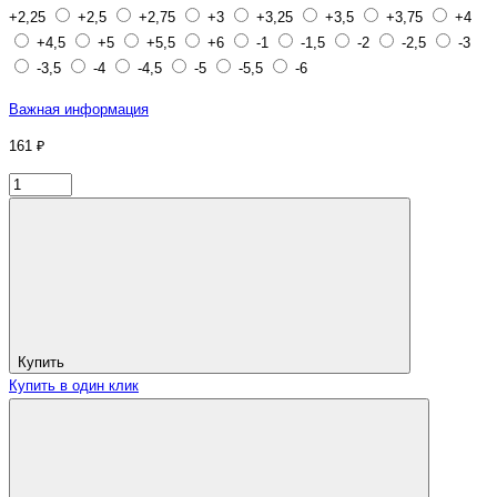
+2,25
+2,5
+2,75
+3
+3,25
+3,5
+3,75
+4
+4,5
+5
+5,5
+6
-1
-1,5
-2
-2,5
-3
-3,5
-4
-4,5
-5
-5,5
-6
Важная информация
161 ₽
Купить
Купить в один клик