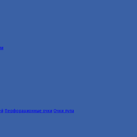
ии
ей
Перфорационные очки
Очки лупа