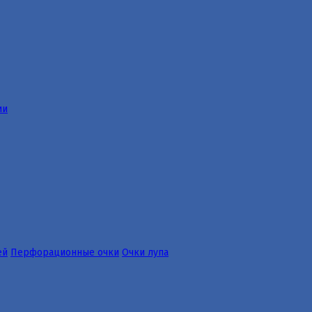
ии
ей
Перфорационные очки
Очки лупа