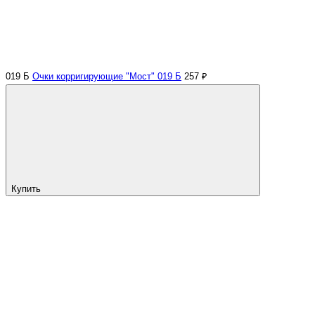
019 Б
Очки корригирующие "Мост" 019 Б
257 ₽
Купить