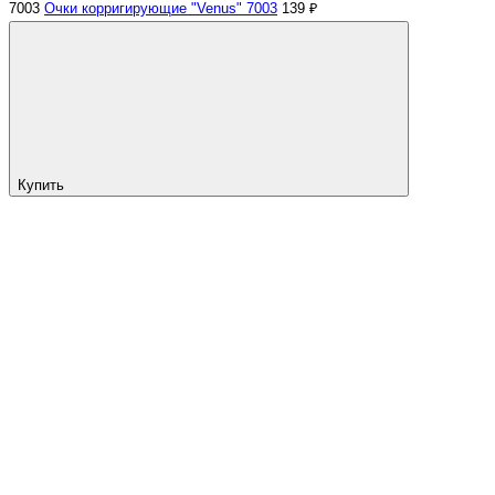
7003
Очки корригирующие "Venus" 7003
139 ₽
Купить