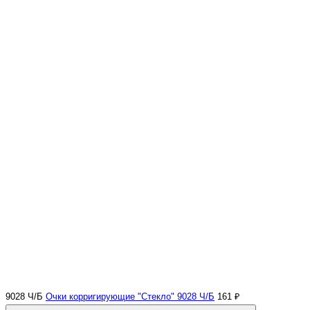
9028 Ч/Б
Очки корригирующие "Стекло" 9028 Ч/Б
161 ₽