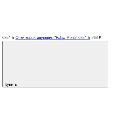
0254 Б
Очки корригирующие "Fabia Monti" 0254 Б
268 ₽
Купить