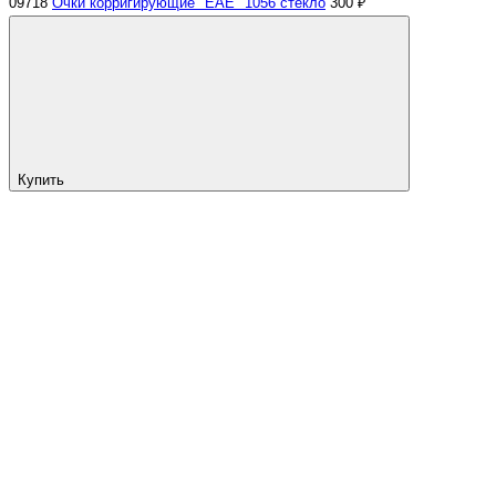
09718
Очки корригирующие "EAE" 1056 стекло
300 ₽
Купить