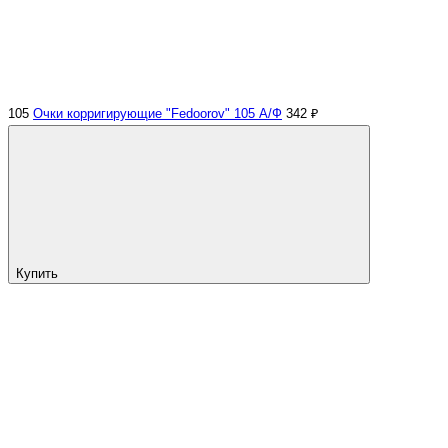
105
Очки корригирующие "Fedoorov" 105 А/Ф
342 ₽
Купить