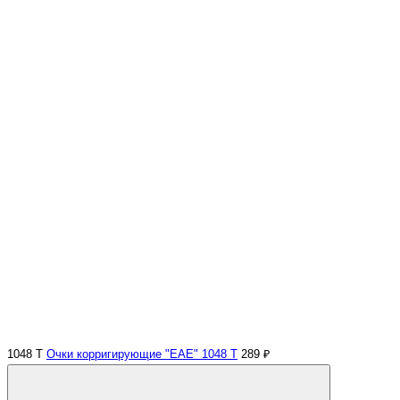
1048 Т
Очки корригирующие "EAE" 1048 Т
289 ₽