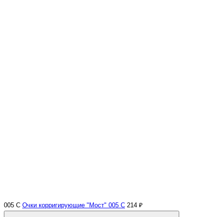
005 С
Очки корригирующие "Мост" 005 С
214 ₽