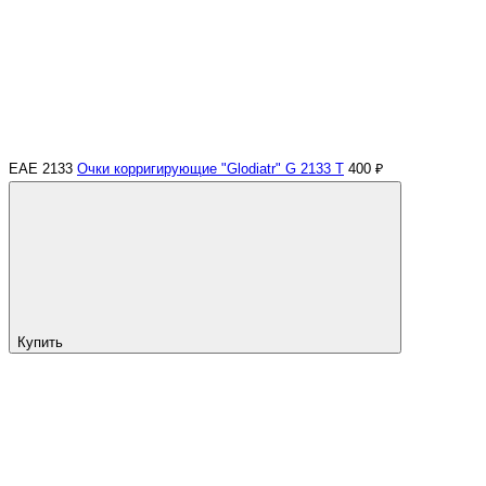
ЕАЕ 2133
Очки корригирующие "Glodiatr" G 2133 Т
400 ₽
Купить