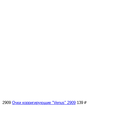
2909
Очки корригирующие "Venus" 2909
139 ₽