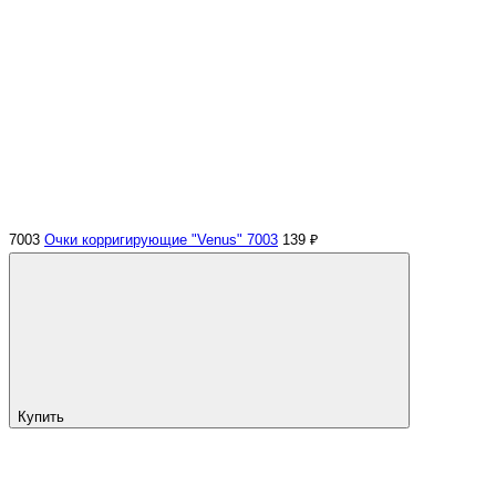
7003
Очки корригирующие "Venus" 7003
139 ₽
Купить