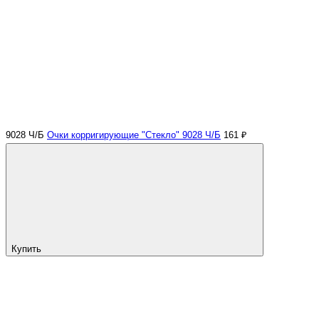
9028 Ч/Б
Очки корригирующие "Стекло" 9028 Ч/Б
161 ₽
Купить