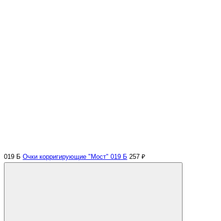
019 Б
Очки корригирующие "Мост" 019 Б
257 ₽