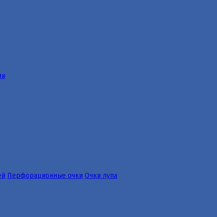
ии
ей
Перфорационные очки
Очки лупа