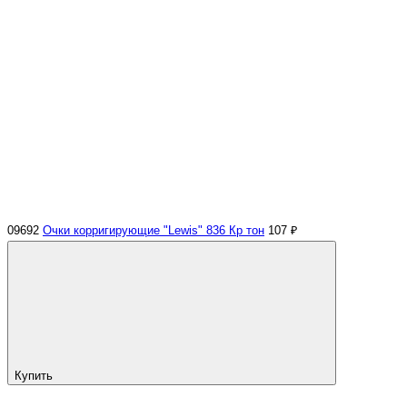
09692
Очки корригирующие "Lewis" 836 Кр тон
107 ₽
Купить