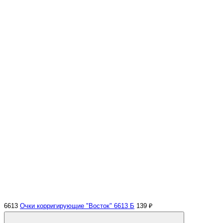
6613
Очки корригирующие "Восток" 6613 Б
139 ₽