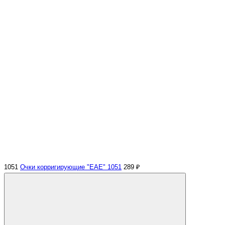
1051
Очки корригирующие "EAE" 1051
289 ₽