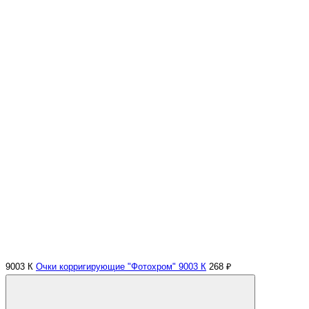
9003 К
Очки корригирующие "Фотохром" 9003 К
268 ₽