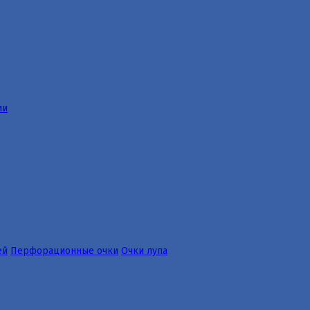
ии
ей
Перфорационные очки
Очки лупа