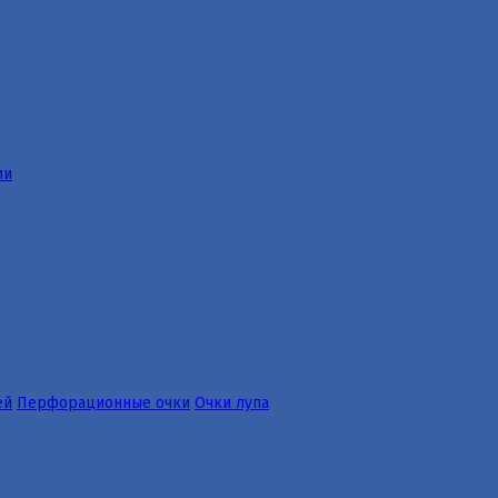
ии
ей
Перфорационные очки
Очки лупа