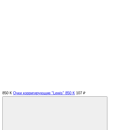
850 К
Очки корригирующие "Lewis" 850 К
107 ₽