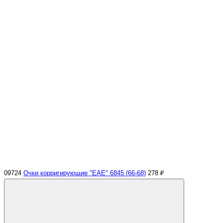
09724
Очки корригирующие "EAE" 6845 (66-68)
278 ₽