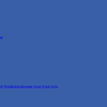
ии
ей
Перфорационные очки
Очки лупа