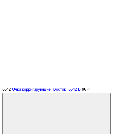
6642
Очки корригирующие "Восток" 6642 Б
96 ₽