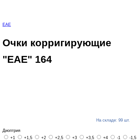
EAE
Очки корригирующие
"EAE" 164
На складе: 99 шт.
Диоптрия
+1
+1,5
+2
+2,5
+3
+3,5
+4
-1
-1,5