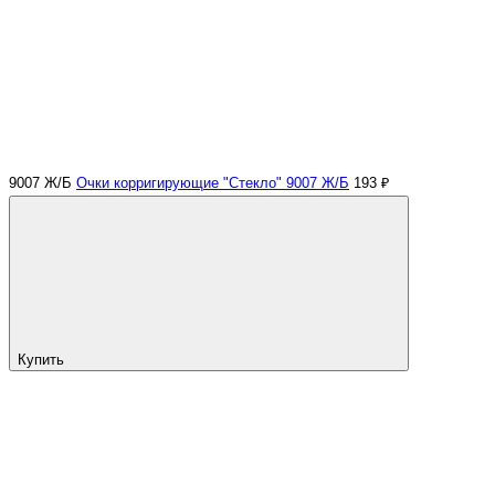
9007 Ж/Б
Очки корригирующие "Стекло" 9007 Ж/Б
193 ₽
Купить