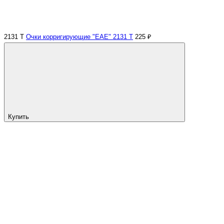
2131 Т
Очки корригирующие "EAE" 2131 Т
225 ₽
Купить