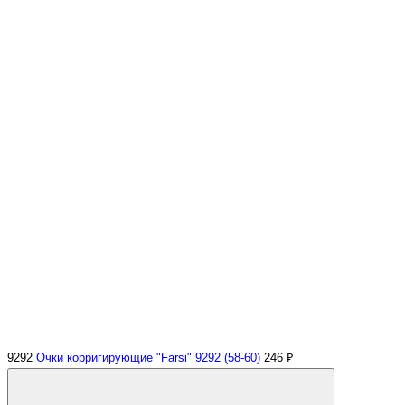
9292
Очки корригирующие "Farsi" 9292 (58-60)
246 ₽