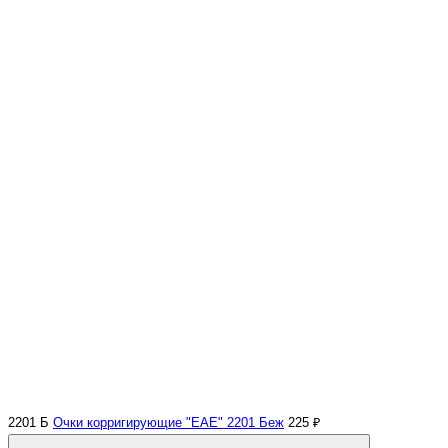
2201 Б
Очки корригирующие "EAE" 2201 Беж
225 ₽