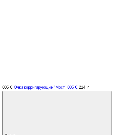
005 С
Очки корригирующие "Мост" 005 С
214 ₽