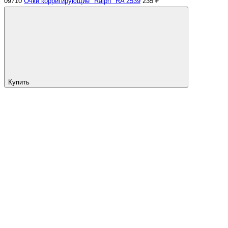
09710
Очки корригирующие "Ralph" RA 2539
235 ₽
Купить