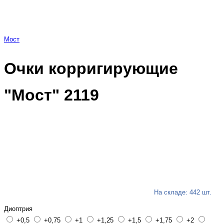
Мост
Очки корригирующие
"Мост" 2119
На складе: 442 шт.
Диоптрия
+0,5
+0,75
+1
+1,25
+1,5
+1,75
+2