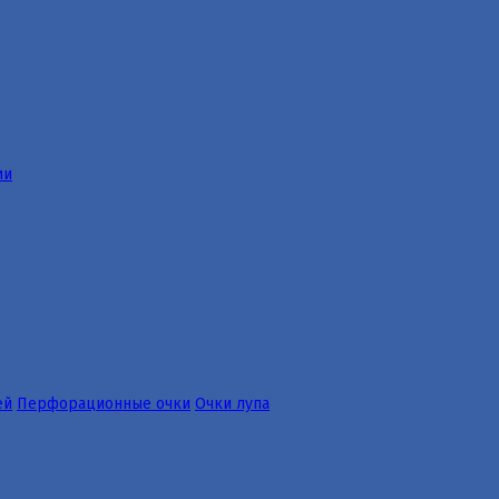
ии
ей
Перфорационные очки
Очки лупа