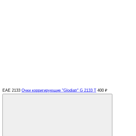
ЕАЕ 2133
Очки корригирующие "Glodiatr" G 2133 Т
400 ₽