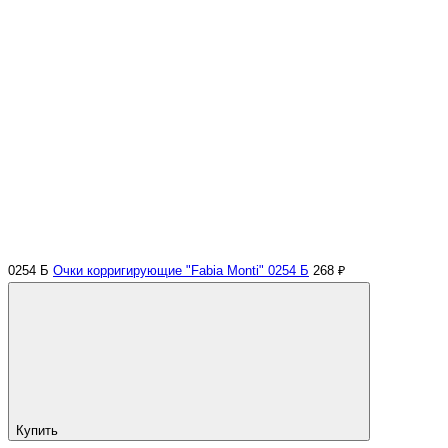
0254 Б
Очки корригирующие "Fabia Monti" 0254 Б
268 ₽
Купить