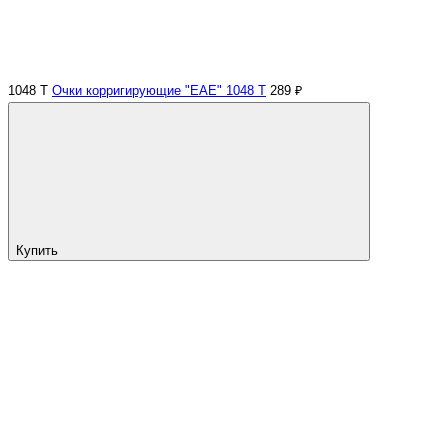
1048 Т
Очки корригирующие "EAE" 1048 Т
289 ₽
Купить