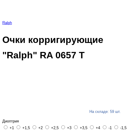
Ralph
Очки корригирующие
"Ralph" RA 0657 Т
На складе: 59 шт.
Диоптрия
+1
+1,5
+2
+2,5
+3
+3,5
+4
-1
-1,5