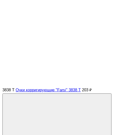
3838 Т
Очки корригирующие "Farsi" 3838 Т
203 ₽