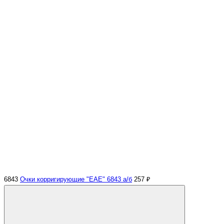
6843
Очки корригирующие "EAE" 6843 а/б
257 ₽