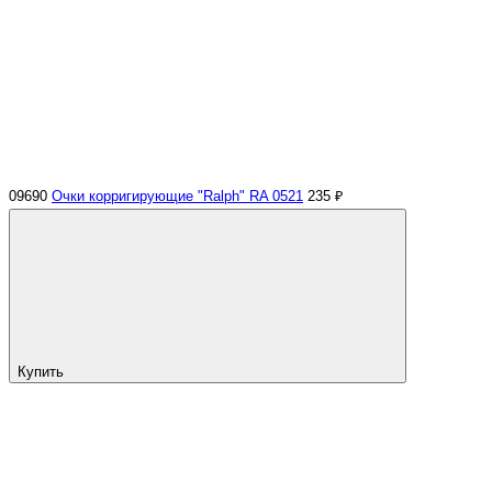
09690
Очки корригирующие "Ralph" RA 0521
235 ₽
Купить