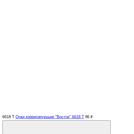
6618 Т
Очки корригирующие "Восток" 6618 Т
86 ₽