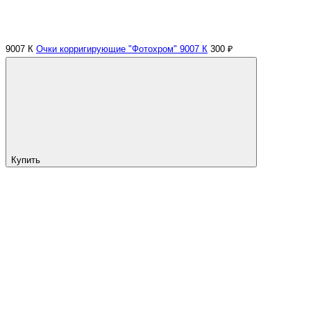
9007 К
Очки корригирующие "Фотохром" 9007 К
300 ₽
Купить