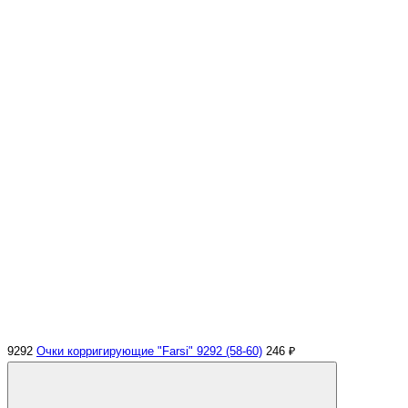
9292
Очки корригирующие "Farsi" 9292 (58-60)
246 ₽