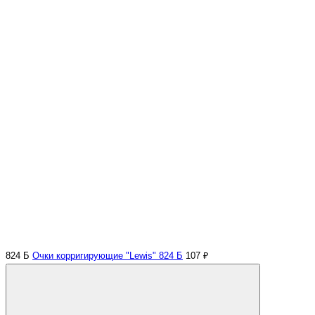
824 Б
Очки корригирующие "Lewis" 824 Б
107 ₽