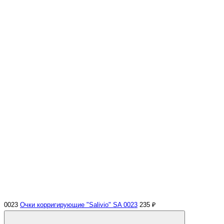
0023
Очки корригирующие "Salivio" SA 0023
235 ₽