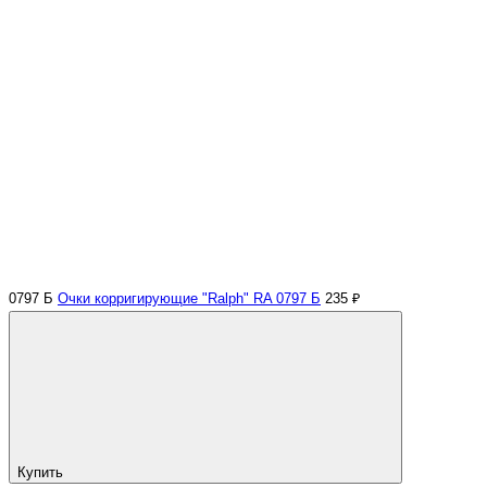
0797 Б
Очки корригирующие "Ralph" RA 0797 Б
235 ₽
Купить