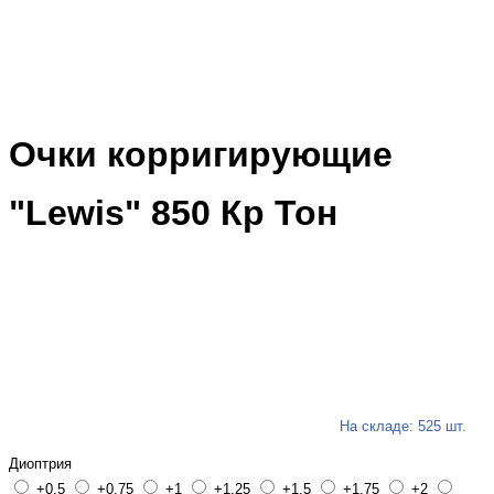
Очки корригирующие
"Lewis" 850 Кр Тон
На складе: 525 шт.
Диоптрия
+0,5
+0,75
+1
+1,25
+1,5
+1,75
+2