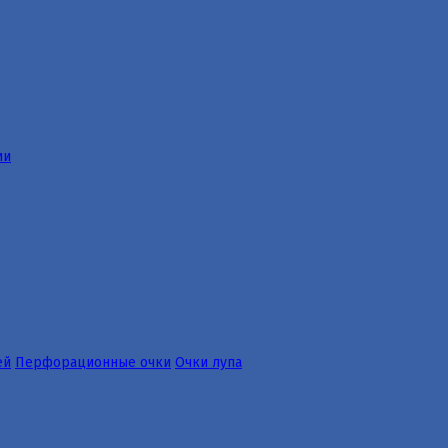
ии
ей
Перфорационные очки
Очки лупа