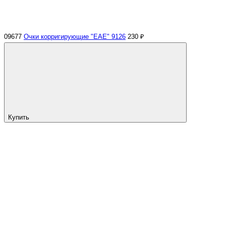
09677
Очки корригирующие "ЕАЕ" 9126
230 ₽
Купить