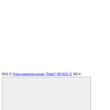
6011 Б
Очки корригирующие "Ralph" RA 6011 Б
342 ₽