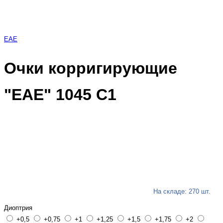
EAE
Очки корригирующие
"EAE" 1045 С1
На складе: 270 шт.
Диоптрия
+0,5
+0,75
+1
+1,25
+1,5
+1,75
+2