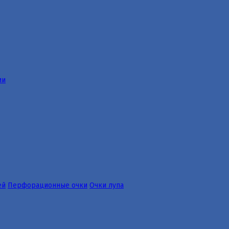
ии
ей
Перфорационные очки
Очки лупа