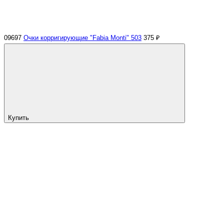
09697
Очки корригирующие "Fabia Monti" 503
375 ₽
Купить