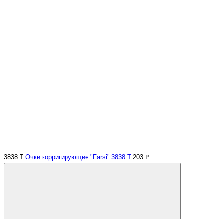
3838 Т
Очки корригирующие "Farsi" 3838 Т
203 ₽