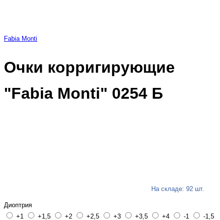
Fabia Monti
Очки корригирующие
"Fabia Monti" 0254 Б
На складе: 92 шт.
Диоптрия
+1
+1,5
+2
+2,5
+3
+3,5
+4
-1
-1,5