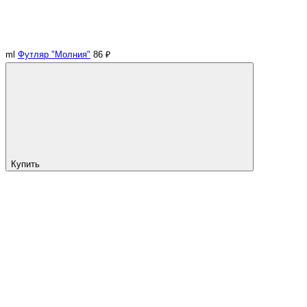
ml
Футляр "Молния"
86 ₽
Купить