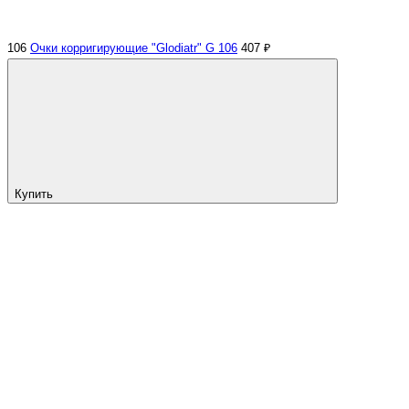
106
Очки корригирующие "Glodiatr" G 106
407 ₽
Купить