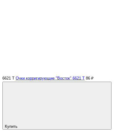
6621 Т
Очки корригирующие "Восток" 6621 Т
86 ₽
Купить