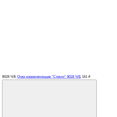
9028 Ч/Б
Очки корригирующие "Стекло" 9028 Ч/Б
161 ₽