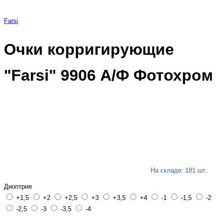
Farsi
Очки корригирующие
"Farsi" 9906 А/Ф Фотохром
На складе: 181 шт.
Диоптрия
+1,5
+2
+2,5
+3
+3,5
+4
-1
-1,5
-2
-2,5
-3
-3,5
-4