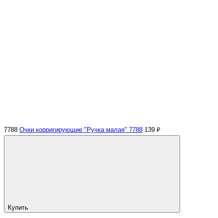
7788
Очки корригирующие "Ручка малая" 7788
139 ₽
Купить