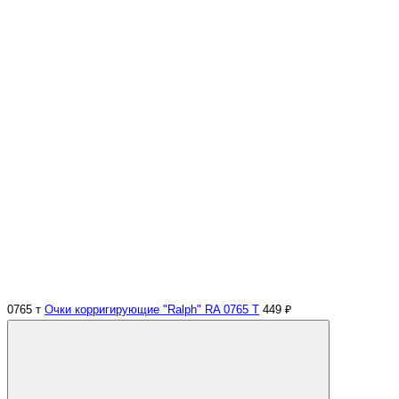
0765 т
Очки корригирующие "Ralph" RA 0765 Т
449 ₽