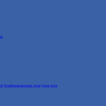
ии
ей
Перфорационные очки
Очки лупа