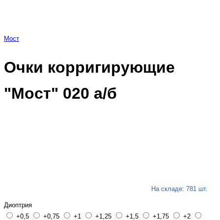
Мост
Очки корригирующие
"Мост" 020 а/б
На складе: 781 шт.
Диоптрия
+0,5
+0,75
+1
+1,25
+1,5
+1,75
+2