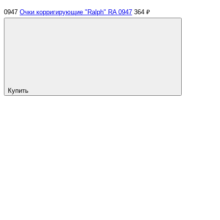
0947
Очки корригирующие "Ralph" RA 0947
364 ₽
Купить