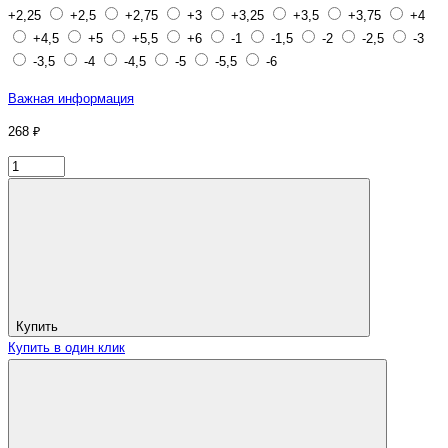
+2,25
+2,5
+2,75
+3
+3,25
+3,5
+3,75
+4
+4,5
+5
+5,5
+6
-1
-1,5
-2
-2,5
-3
-3,5
-4
-4,5
-5
-5,5
-6
Важная информация
268 ₽
Купить
Купить в один клик