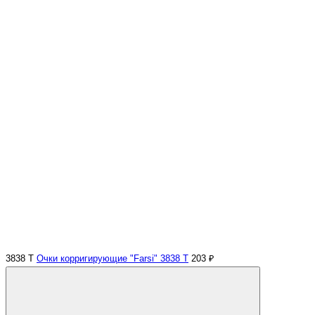
3838 Т
Очки корригирующие "Farsi" 3838 Т
203 ₽