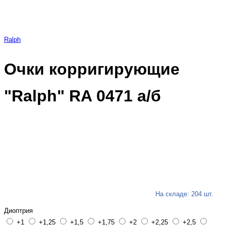
Ralph
Очки корригирующие
"Ralph" RA 0471 а/б
На складе: 204 шт.
Диоптрия
+1
+1,25
+1,5
+1,75
+2
+2,25
+2,5