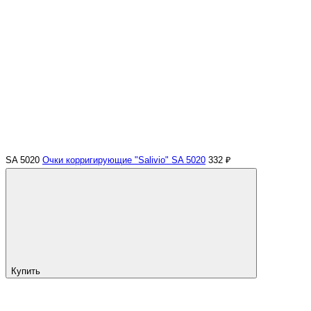
SA 5020
Очки корригирующие "Salivio" SA 5020
332 ₽
Купить