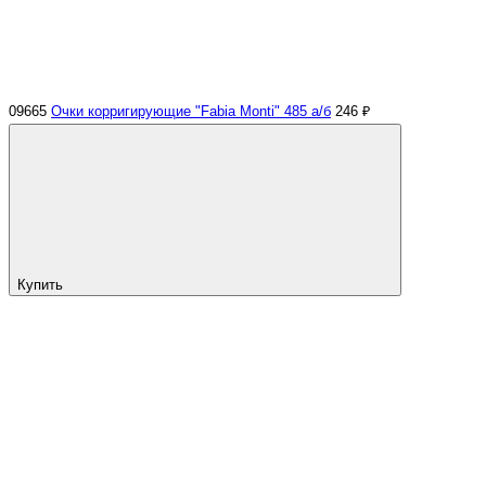
09665
Очки корригирующие "Fabia Monti" 485 а/б
246 ₽
Купить