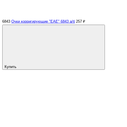
6843
Очки корригирующие "EAE" 6843 а/б
257 ₽
Купить