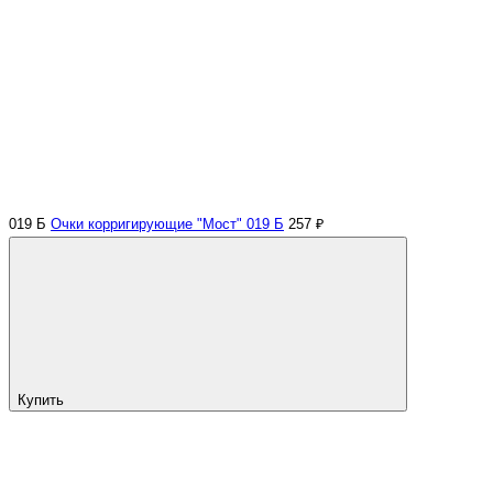
019 Б
Очки корригирующие "Мост" 019 Б
257 ₽
Купить