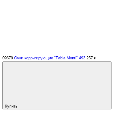
09679
Очки корригирующие "Fabia Monti" 493
257 ₽
Купить