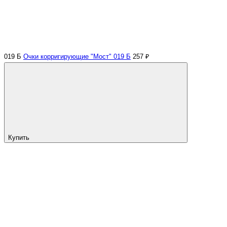
019 Б
Очки корригирующие "Мост" 019 Б
257 ₽
Купить