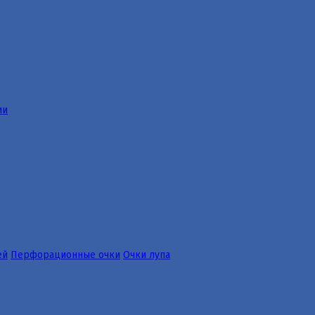
ии
ей
Перфорационные очки
Очки лупа