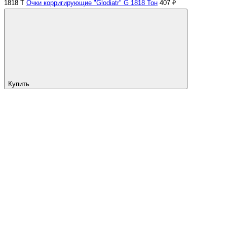
1818 Т
Очки корригирующие "Glodiatr" G 1818 Тон
407 ₽
Купить