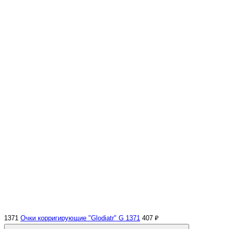
1371
Очки корригирующие "Glodiatr" G 1371
407 ₽