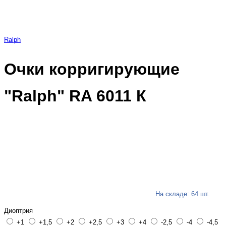
Ralph
Очки корригирующие
"Ralph" RA 6011 К
На складе: 64 шт.
Диоптрия
+1
+1,5
+2
+2,5
+3
+4
-2,5
-4
-4,5