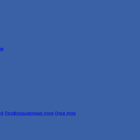
ии
ей
Перфорационные очки
Очки лупа